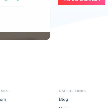
EMES
USEFUL LINKS
ism
Blog